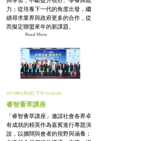
與學習，不斷提升視野、學養與能
力；從培養下一代的角度出發，繼
續尋求業界與政府更多的合作，從
而擬定聯盟來年的新課題。
Read More
2019年4月9日 下午10:00:00
睿智薈萃講座
「睿智薈萃講座」邀請社會各界卓
有成就的精英作為嘉賓進行專題演
說，以擴闊與會者的視野與涵養；