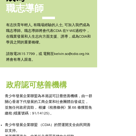
職志導師
有志扶育年輕人, 有職場經驗的人士, 可加入我們成為
職志導師。職志導師將會代表CDIA 在Y-WE過程中，
在職業發展和人生志向方面支援、誘導，成為CDIA和
學員之間的重要橋樑。
請致電2815 7799，或 電郵至
kelvin.so@cdia.org.hk
將會有專人跟進。
政府認可慈善機構
青少年發展企業聯盟為本港認可註冊慈善機構，由一群
關心香港下代發展的工商企業和社會團體自發成立，
並無任何政府資助， 根據《稅務條例》第 88 條獲豁免
繳稅 (檔案號碼：91/14125) 。
青少年發展企業聯盟 （CDIA）的營運開支全由民間善
款支持。