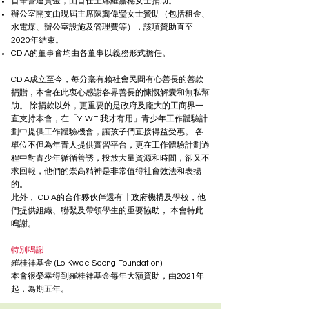
首筆營運資金，由首任主席羅嘉穗女士捐助。
辦公室開支由現屆主席陳龔偉瑩女士贊助（包括租金、
水電煤、辦公室設施及管理費等），該項贊助直至
2020年結束。
CDIA的董事會均由各董事以義務形式擔任。
CDIA成立至今，每分毫有賴社會民間有心善長的善款
捐贈，本會在此衷心感謝各界善長的慷慨解囊和無私幫
助。 除捐款以外，更重要的是政府及龐大的工商界一
直支持本會，在「Y-WE 我才有用」青少年工作體驗計
劃中提供工作體驗機會，讓孩子們直接得益受惠。 各
單位不但為年青人提供實習平台，更在工作體驗計劃過
程中對青少年循循善誘，投放大量資源和時間，卻又不
求回報，他們的崇高精神是非常值得社會效法和表揚
的。
此外， CDIA的合作夥伙伴還有非政府機構及學校，他
們提供組織、聯繫及帶領學生的重要協助， 本會特此
鳴謝。
特別鳴謝
羅桂祥基金 (Lo Kwee Seong Foundation)
本會很榮幸得到羅桂祥基金每年大額資助，由2021年
起，為期五年。