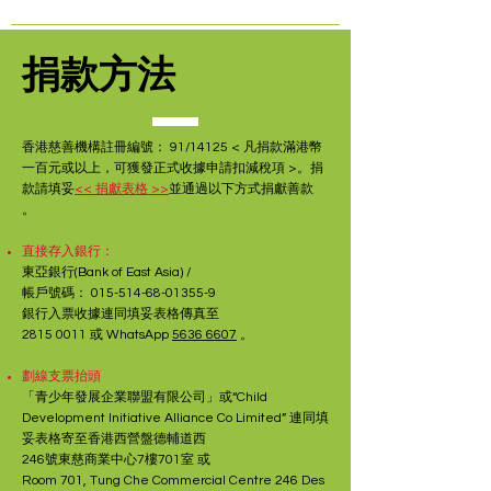
捐款方法
香港慈善機構註冊編號： 91/14125 < 凡捐款滿港幣
一百元或以上，可獲發正式收據申請扣減稅項 >。捐
款請填妥
<< 捐獻表格 >>
並通過以下方式捐獻善款
。
直接存入銀行：
東亞銀行(Bank of East Asia) /
帳戶號碼：
015-514-68-01355-9
銀行入票收據連同填妥表格傳真至
2815 0011
或 WhatsApp
5636 6607
。
劃線支票抬頭
「青少年發展企業聯盟有限公司」或
“Child
Development Initiative Alliance Co Limited” 連同填
妥表格寄至香港西營盤德輔道西
246號東慈商業中心7樓701室 或
Room 701, Tung Che Commercial Centre 246 Des