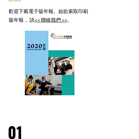
歡迎下載電子版年報。如欲索取印刷
版年報， 請
<< 聯絡我們 >>
。
01