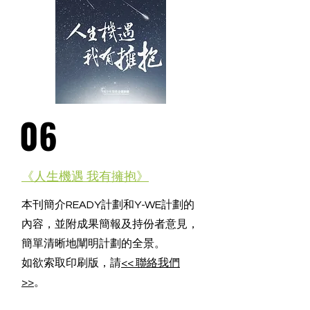
06
《人生機遇 我有擁抱》
本刊簡介READY計劃和Y-WE計劃的
內容，並附成果簡報及持份者意見，
簡單清晰地闡明計劃的全景。
如欲索取印刷版，請
<< 聯絡我們
>>
。