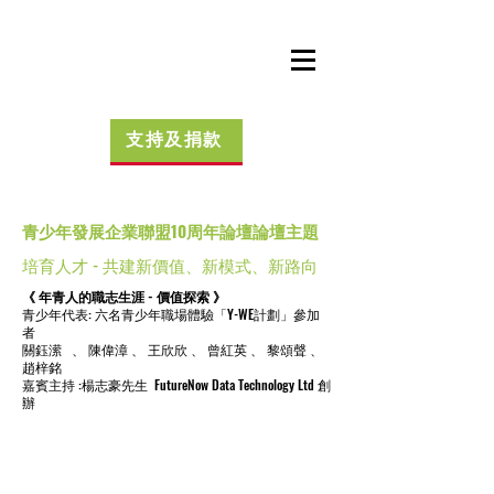
支持及捐款
青少年發展企業聯盟10周年論壇論壇主題
培育人才 - 共建新價值、新模式、新路向
《 年青人的職志生涯 - 價值探索 》
青少年代表: 六名青少年職場體驗「Y-WE計劃」
參加
者
關鈺潆 、 陳偉漳 、 王欣欣 、 曾紅英 、 黎頌聲 、
趙梓銘
嘉賓主持 :楊志豪先生
FutureNow Data Technology Ltd
創
辦