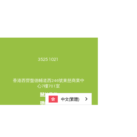
3525 1021
香港西營盤德輔道西246號東慈商業中
心7樓701室
關於我們
中文(繁體)
聯絡我們
支持及捐款