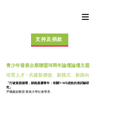
支持及捐款
青少年發展企業聯盟10周年論壇論壇主題
培育人才 - 共建新價值、新模式、新路向
「打破貧困循環，賦能基層青年：有關Y-WE成效的准試驗研
究」
尹曦粲副教授 東南大學社會學系