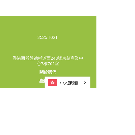
3525 1021
香港西營盤德輔道西246號東慈商業中
心7樓701室
關於我們
聯絡我們
中文(繁體)
支持及捐款
版權所有©2024 青少年發展企業聯盟