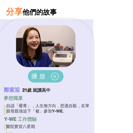
分享
他們的故事
播放
鄭紫迎
21歲 就讀高中
夢想職業
自認「廢青」，人生無方向，想過自殺，在單
親母親強迫下「被」參加Y-WE。
Y-WE 工作體驗
醫院實習八星期