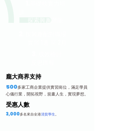
.
1
基礎軟實力培
訓
探索興趣潛能
2
. 按興趣配對職場
實習 1週 至 2月
3
. 成效檢討
反思匯報
​龐大商界支持
500
多家工商企業提供實習崗位，滿足學員
心儀行業，開拓視野，規畫人生，實現夢想。
​受惠人數
3,000
多名來自全港
清貧學生
。