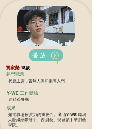
播放
賈家榮
18歲
夢想職業
餐廳主廚，苦無人脈和渠導入門。
Y-WE 工作體驗
連鎖茶餐廳
成果
知道職場軟實力的重要性。通過Y-WE 職場
人脈繼續鑽研中、西廚藝。現就讀中華廚藝
學院。