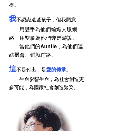
得。
我
不認識這些孩子，但我願意..
用雙手為他們編織人脈網
絡，用雙腳為他們奔走游說。
當他們的Auntie，為他們連
結機會、鋪就前路。
這
不是付出，
是
愛的傳承
。
生命影響生命，為社會創造更
多可能，
為國家社會創造繁榮。