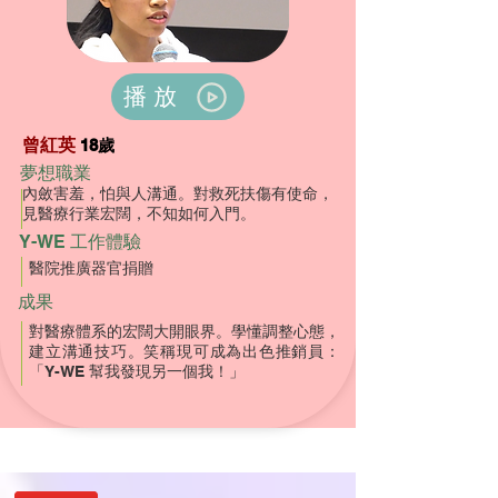
播放
曾紅英
18歲
夢想職業
內斂害羞，怕與人溝通。對救死扶傷有使命，
見醫療行業宏闊，不知如何入門。
Y-WE 工作體驗
醫院推廣器官捐贈
成果
對醫療體系的宏闊大開眼界。學懂調整心態，
建立溝通技巧。笑稱現可成為出色推銷員：
「Y-WE 幫我發現另一個我！」