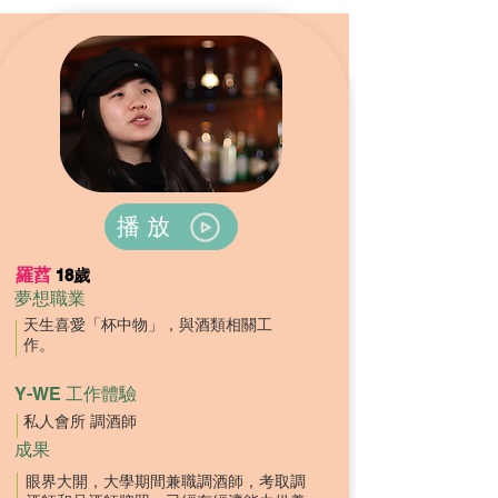
播放
羅蓞
18歲
夢想職業
天生喜愛「杯中物」，與酒類相關工
作。
Y-WE 工作體驗
私人會所 調酒師
成果
眼界大開，大學期間兼職調酒師，考取調