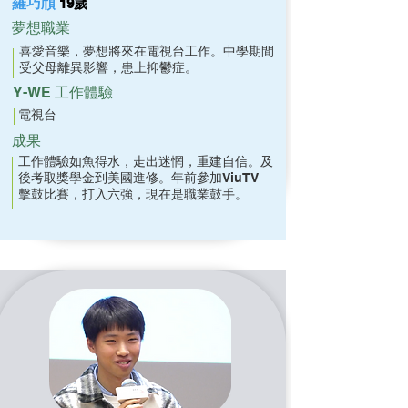
羅巧頎
19歲
夢想職業
喜愛音樂，夢想將來在電視台工作。
中學期間
受父母離異影響，患上抑鬱症。
Y-WE 工作體驗
電視台
成果
工作體驗如魚得水，走出迷惘，重建自信。及
後考取獎學金到美國進修。年前參加ViuTV
擊鼓比賽，打入六強，現在是職業鼓手。