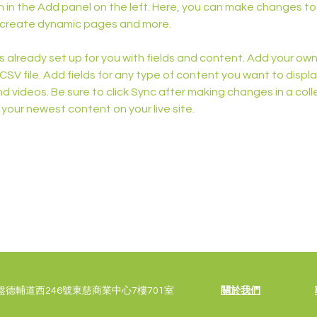
in the Add panel on the left. Here, you can make changes to 
, create dynamic pages and more.
is already set up for you with fields and content. Add your ow
 CSV file. Add fields for any type of content you want to display
d videos. Be sure to click Sync after making changes in a colle
 your newest content on your live site. 
德輔道西246號東慈商業中心7樓701室
關於我們