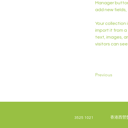
Manager button 
add new fields
Your collection 
import it from a
text, images, an
visitors can see
Previous
香港西營盤
3525 1021