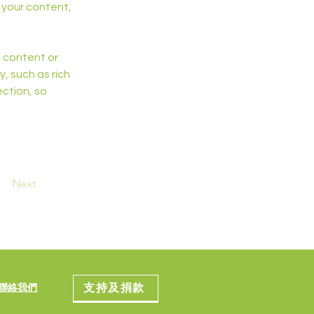
your content, 
n content or 
, such as rich 
ction, so 
Next
支持及捐款
聯絡我們